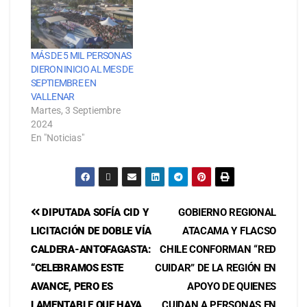
MÁS DE 5 MIL PERSONAS
DIERON INICIO AL MES DE
SEPTIEMBRE EN
VALLENAR
Martes, 3 Septiembre
2024
En "Noticias"
DIPUTADA SOFÍA CID Y
GOBIERNO REGIONAL
LICITACIÓN DE DOBLE VÍA
ATACAMA Y FLACSO
CALDERA-ANTOFAGASTA:
CHILE CONFORMAN “RED
“CELEBRAMOS ESTE
CUIDAR” DE LA REGIÓN EN
AVANCE, PERO ES
APOYO DE QUIENES
LAMENTABLE QUE HAYA
CUIDAN A PERSONAS EN