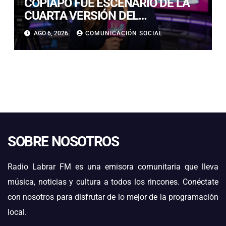
COPIAPÓ FUE ESCENARIO DE LA
CUARTA VERSIÓN DEL
CAMPEONATO REGIONAL DE
AGO 6, 2026
COMUNICACIÓN SOCIAL
BANDAS DE GUERRA
ESTUDIANTILES
SOBRE NOSOTROS
Radio Labrar FM es una emisora comunitaria que lleva
música, noticias y cultura a todos los rincones. Conéctate
con nosotros para disfrutar de lo mejor de la programación
local.