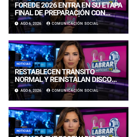
FOREDE 2026 ENTRA EN SU ETAPA
FINAL DE PREPARACIÓN CON
NUEVAS TECNOLOGÍAS DE
AGO 6, 2026
COMUNICACIÓN SOCIAL
ACCESO Y OPORTUNIDADES PARA
ATACAMA
NOTICIAS
RESTABLECEN TRÁNSITO
NORMAL Y REINSTALAN DISCO
“PARE” TRAS AVANCE DE OBRAS
AGO 6, 2026
COMUNICACIÓN SOCIAL
EN CALLE LUIS FLORES CON JULIO
PRADO
NOTICIAS