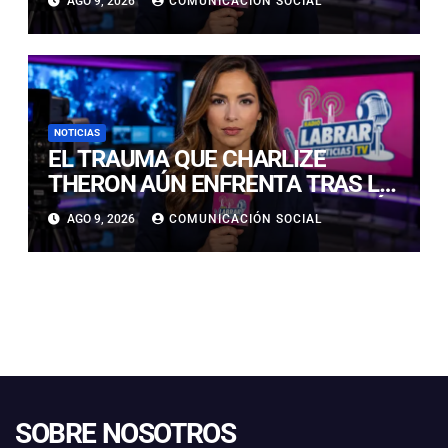
AGO 9, 2026
COMUNICACIÓN SOCIAL
INTOXICACIONES SUBIERON UN
400%
NOTICIAS
EL TRAUMA QUE CHARLIZE
THERON AÚN ENFRENTA TRAS LA
NOCHE EN QUE SU MADRE MATÓ
AGO 9, 2026
COMUNICACIÓN SOCIAL
A SU PADRE
SOBRE NOSOTROS