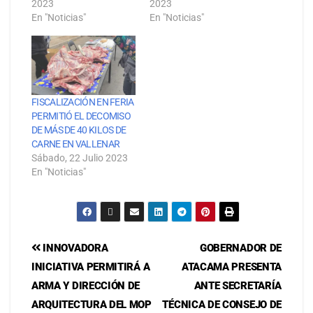
2023
2023
En "Noticias"
En "Noticias"
FISCALIZACIÓN EN FERIA
PERMITIÓ EL DECOMISO
DE MÁS DE 40 KILOS DE
CARNE EN VALLENAR
Sábado, 22 Julio 2023
En "Noticias"
INNOVADORA
GOBERNADOR DE
INICIATIVA PERMITIRÁ A
ATACAMA PRESENTA
ARMA Y DIRECCIÓN DE
ANTE SECRETARÍA
ARQUITECTURA DEL MOP
TÉCNICA DE CONSEJO DE