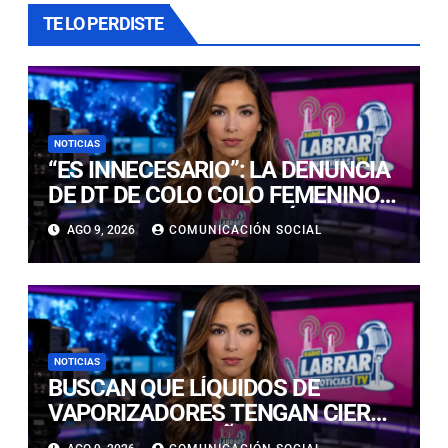
TE LO PERDISTE
NOTICIAS
“ES INNECESARIO”: LA DENUNCIA
DE DT DE COLO COLO FEMENINO
TRAS GANAR SUPERCLÁSICO
AGO 9, 2026
COMUNICACIÓN SOCIAL
ANTE LA U
NOTICIAS
BUSCAN QUE LÍQUIDOS DE
VAPORIZADORES TENGAN CIERRE
SEGURO PARA NIÑOS: