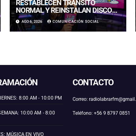
RESTABLECEN TRÁNSITO
NORMAL Y REINSTALAN DISCO
“PARE” TRAS AVANCE DE OBRAS
AGO 6, 2026
COMUNICACIÓN SOCIAL
EN CALLE LUIS FLORES CON
JULIO PRADO
RAMACIÓN
CONTACTO
IERNES: 8:00 AM - 10:00 PM
Correo: radiolabrarfm@gmai
SEMANA: 10:00 AM - 8:00
Teléfono: +56 9 8797 0851
S: MÚSICA EN VIVO