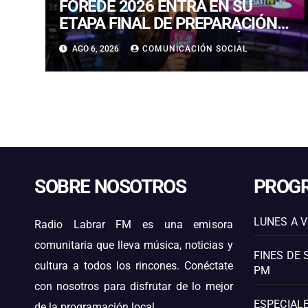
FOREDE 2026 ENTRA EN SU
ETAPA FINAL DE PREPARACIÓN
CON NUEVAS TECNOLOGÍAS DE
AGO 6, 2026
COMUNICACIÓN SOCIAL
ACCESO Y OPORTUNIDADES
PARA ATACAMA
SOBRE NOSOTROS
PROG
LUNES A V
Radio Labrar FM es una emisora
comunitaria que lleva música, noticias y
FINES DE 
cultura a todos los rincones. Conéctate
PM
con nosotros para disfrutar de lo mejor
ESPECIALE
de la programación local.