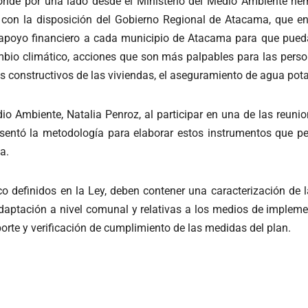
onde por una lado desde el Ministerio del Medio Ambiente h
con la disposición del Gobierno Regional de Atacama, que en
poyo financiero a cada municipio de Atacama para que pueda
bio climático, acciones que son más palpables para las person
s constructivos de las viviendas, el aseguramiento de agua potab
o Ambiente, Natalia Penroz, al participar en una de las reunio
entó la metodología para elaborar estos instrumentos que perm
a.
 definidos en la Ley, deben contener una caracterización de la
aptación a nivel comunal y relativas a los medios de impleme
porte y verificación de cumplimiento de las medidas del plan.