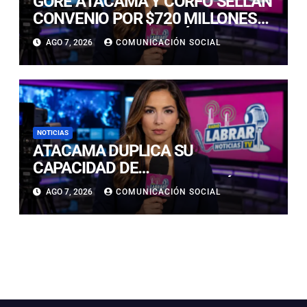
GORE ATACAMA Y CORFO SELLAN
CONVENIO POR $720 MILLONES
PARA LA REACTIVACIÓN
AGO 7, 2026
COMUNICACIÓN SOCIAL
PRODUCTIVA DE LA REGIÓN
NOTICIAS
ATACAMA DUPLICA SU
CAPACIDAD DE
ALMACENAMIENTO ENERGÉTICO
AGO 7, 2026
COMUNICACIÓN SOCIAL
Y CONSOLIDA SU LIDERAZGO EN
LA TRANSICIÓN ENERGÉTICA