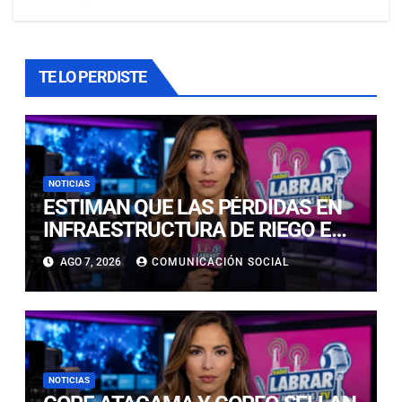
TE LO PERDISTE
NOTICIAS
ESTIMAN QUE LAS PÉRDIDAS EN
INFRAESTRUCTURA DE RIEGO EN
LA CUENCA DEL HUASCO SON
AGO 7, 2026
COMUNICACIÓN SOCIAL
MILLONARIAS
NOTICIAS