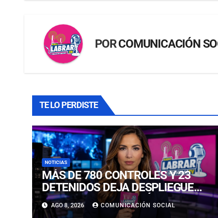
POR
COMUNICACIÓN SO
TE LO PERDISTE
NOTICIAS
MÁS DE 780 CONTROLES Y 23
DETENIDOS DEJA DESPLIEGUE
POLICIAL EN COPIAPÓ Y
AGO 8, 2026
COMUNICACIÓN SOCIAL
CALDERA