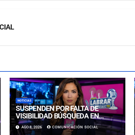
CIAL
NOTICIAS
SUSPENDEN POR FALTA DE
VISIBILIDAD BÚSQUEDA EN
CALDERILLA: OPERATIVO SE
AGO 8, 2026
COMUNICACIÓN SOCIAL
RETOMARÁ ESTE DOMINGO