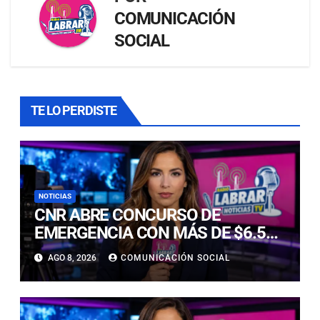
COMUNICACIÓN
SOCIAL
TE LO PERDISTE
NOTICIAS
CNR ABRE CONCURSO DE
EMERGENCIA CON MÁS DE $6.500
MILLONES PARA REHABILITAR
AGO 8, 2026
COMUNICACIÓN SOCIAL
OBRAS DE RIEGO AFECTADAS POR
LOS TEMPORALES