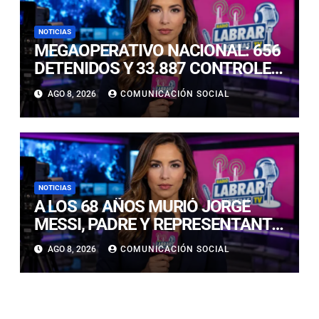
NOTICIAS
MEGAOPERATIVO NACIONAL: 656
DETENIDOS Y 33.887 CONTROLES
EN LAS PRIMERAS HORAS
AGO 8, 2026
COMUNICACIÓN SOCIAL
NOTICIAS
A LOS 68 AÑOS MURIÓ JORGE
MESSI, PADRE Y REPRESENTANTE
DE LIONEL MESSI
AGO 8, 2026
COMUNICACIÓN SOCIAL