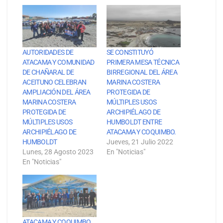
AUTORIDADES DE
SE CONSTITUYÓ
ATACAMA Y COMUNIDAD
PRIMERA MESA TÉCNICA
DE CHAÑARAL DE
BIRREGIONAL DEL ÁREA
ACEITUNO CELEBRAN
MARINA COSTERA
AMPLIACIÓN DEL ÁREA
PROTEGIDA DE
MARINA COSTERA
MÚLTIPLES USOS
PROTEGIDA DE
ARCHIPIÉLAGO DE
MÚLTIPLES USOS
HUMBOLDT ENTRE
ARCHIPIÉLAGO DE
ATACAMA Y COQUIMBO.
HUMBOLDT
Jueves, 21 Julio 2022
Lunes, 28 Agosto 2023
En "Noticias"
En "Noticias"
ATACAMA Y COQUIMBO