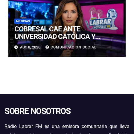
NOTICIAS
COBRESAL CAE ANTE
UNIVERSIDAD CATÓLICA Y
CONTINÚA COMPLICADO EN LA
AGO 8, 2026
COMUNICACIÓN SOCIAL
PARTE BAJA DE LA TABLA
SOBRE NOSOTROS
Radio Labrar FM es una emisora comunitaria que lleva