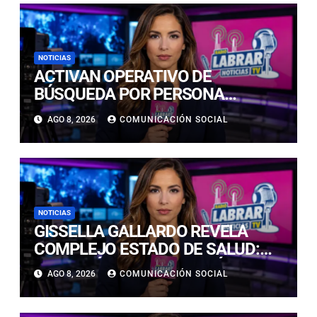
NOTICIAS
ACTIVAN OPERATIVO DE
BÚSQUEDA POR PERSONA
DESAPARECIDA EN PLAYA
AGO 8, 2026
COMUNICACIÓN SOCIAL
CALDERILLA
NOTICIAS
GISSELLA GALLARDO REVELA
COMPLEJO ESTADO DE SALUD:
“ME TENÍAN MAL HACE DÍAS”
AGO 8, 2026
COMUNICACIÓN SOCIAL