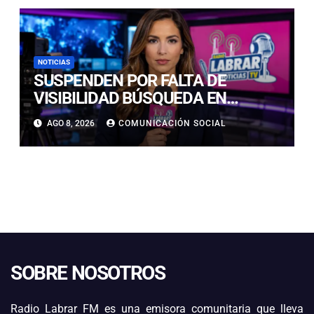
NOTICIAS
SUSPENDEN POR FALTA DE
VISIBILIDAD BÚSQUEDA EN
CALDERILLA: OPERATIVO SE
AGO 8, 2026
COMUNICACIÓN SOCIAL
RETOMARÁ ESTE DOMINGO
SOBRE NOSOTROS
Radio Labrar FM es una emisora comunitaria que lleva