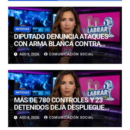
NOTICIAS
DIPUTADO DENUNCIA ATAQUES
CON ARMA BLANCA CONTRA
LOBOS MARINOS EN
AGO 9, 2026
COMUNICACIÓN SOCIAL
ANTOFAGASTA
NOTICIAS
MÁS DE 780 CONTROLES Y 23
DETENIDOS DEJA DESPLIEGUE
POLICIAL EN COPIAPÓ Y CALDERA
AGO 8, 2026
COMUNICACIÓN SOCIAL