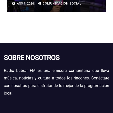
NO HABLAR CON LA PRENSA AL
AGO 7, 2026
COMUNICACIÓN SOCIAL
DEJAR LA CÁRCEL
SOBRE NOSOTROS
Radio Labrar FM es una emisora comunitaria que lleva
música, noticias y cultura a todos los rincones. Conéctate
con nosotros para disfrutar de lo mejor de la programación
local.