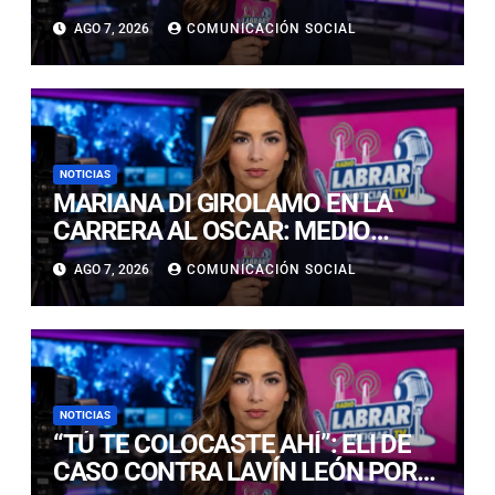
CONGRESO PARA EXTENDER UN
AGO 7, 2026
COMUNICACIÓN SOCIAL
DÍA MÁS LAS CELEBRACIONES DE
FIESTAS PATRIAS
NOTICIAS
MARIANA DI GIROLAMO EN LA
CARRERA AL OSCAR: MEDIO
ESPECIALIZADO LA PROPONE
AGO 7, 2026
COMUNICACIÓN SOCIAL
COMO UNA DE LAS FAVORITAS
NOTICIAS
“TÚ TE COLOCASTE AHÍ”: ELI DE
CASO CONTRA LAVÍN LEÓN POR