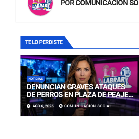
POR
COMUNICACIÓN SO
TE LO PERDISTE
NOTICIAS
DENUNCIAN GRAVES ATAQUES
DE PERROS EN PLAZA DE PEAJE
Y BARRIO RESIDENCIAL EN
AGO 6, 2026
COMUNICACIÓN SOCIAL
COPIAPÓ