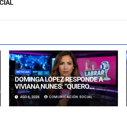
CIAL
NOTICIAS
DOMINGA LÓPEZ RESPONDE A
VIVIANA NUNES: “QUIERO
LLEGAR, NI SIQUIERA AL TOP 5, A
AGO 6, 2026
COMUNICACIÓN SOCIAL
LA CORONA”