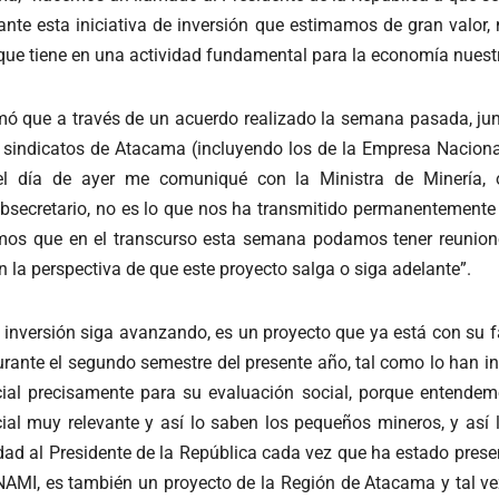
lante esta iniciativa de inversión que estimamos de gran valor
s que tiene en una actividad fundamental para la economía nues
rmó que a través de un acuerdo realizado la semana pasada, jun
y sindicatos de Atacama (incluyendo los de la Empresa Naciona
o el día de ayer me comuniqué con la Ministra de Minería,
secretario, no es lo que nos ha transmitido permanentemente a n
mos que en el transcurso esta semana podamos tener reuniones
en la perspectiva de que este proyecto salga o siga adelante”.
 inversión siga avanzando, es un proyecto que ya está con su fa
rante el segundo semestre del presente año, tal como lo han i
Social precisamente para su evaluación social, porque ente
al muy relevante y así lo saben los pequeños mineros, y as
dad al Presidente de la República cada vez que ha estado prese
NAMI, es también un proyecto de la Región de Atacama y tal vez