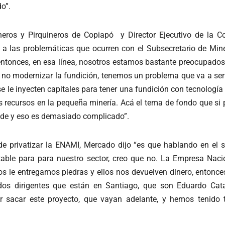
o”.
eros y Pirquineros de Copiapó y Director Ejecutivo de la C
a las problemáticas que ocurren con el Subsecretario de Miner
; entonces, en esa línea, nosotros estamos bastante preocupa
 no modernizar la fundición, tenemos un problema que va a ser
e le inyecten capitales para tener una fundición con tecnolog
 recursos en la pequeña minería. Acá el tema de fondo que si p
nde y eso es demasiado complicado”.
de privatizar la ENAMI, Mercado dijo “es que hablando en el 
entable para para nuestro sector, creo que no. La Empresa Na
s le entregamos piedras y ellos nos devuelven dinero, entonc
os dirigentes que están en Santiago, que son Eduardo Cata
r sacar este proyecto, que vayan adelante, y hemos tenido 