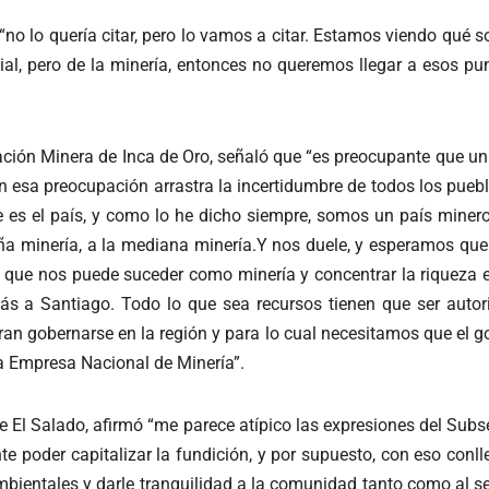
o lo quería citar, pero lo vamos a citar. Estamos viendo qué 
cial, pero de la minería, entonces no queremos llegar a esos p
ación Minera de Inca de Oro, señaló que “es preocupante que un
n esa preocupación arrastra la incertidumbre de todos los puebl
e es el país, y como lo he dicho siempre, somos un país miner
 minería, a la mediana minería.Y nos duele, y esperamos que e
o que nos puede suceder como minería y concentrar la riqueza e
s a Santiago. Todo lo que sea recursos tienen que ser autori
ran gobernarse en la región y para lo cual necesitamos que el 
a Empresa Nacional de Minería”.
e El Salado, afirmó “me parece atípico las expresiones del Subs
te poder capitalizar la fundición, y por supuesto, con eso conl
ientales y darle tranquilidad a la comunidad tanto como al sect