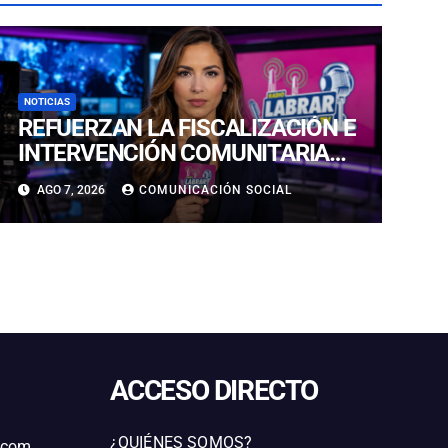
NOTICIAS
REFUERZAN LA FISCALIZACIÓN E
INTERVENCIÓN COMUNITARIA
CON OPERATIVO CONJUNTO EN
AGO 7, 2026
COMUNICACIÓN SOCIAL
CALDERA
ACCESO DIRECTO
¿QUIÉNES SOMOS?
l.com