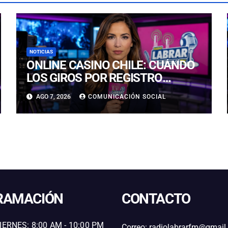
NOTICIAS
ONLINE CASINO CHILE: CUÁNDO
LOS GIROS POR REGISTRO
REALMENTE SIRVEN
AGO 7, 2026
COMUNICACIÓN SOCIAL
RAMACIÓN
CONTACTO
IERNES: 8:00 AM - 10:00 PM
Correo: radiolabrarfm@gmai