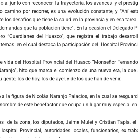
ola, junto con reconocer la trayectoria, los avances y el presti
 camino por recorrer, es una evolución constante, y “Ahí está
te los desafíos que tiene la salud en la provincia y en esa tare
 demandas que la población tiene”. En la ocasión el Delegado Pr
ibro “Guardianes del Huasco”, que registra el trabajo desar
 temas en el cual destaca la participación del Hospital Provincia
vida del Hospital Provincial del Huasco “Monseñor Fernando Ar
 Naranjo”, hito que marca el comienzo de una nueva era, la que
gente, los de hoy, los de ayer, y de los que han de venir.
a la figura de Nicolás Naranjo Palacios, en la cual se resguard
l nombre de este benefactor que ocupa un lugar muy especial en l
s de la zona, los diputados, Jaime Mulet y Cristian Tapia, el d
Hospital Provincial, autoridades locales, funcionarios, ex tra