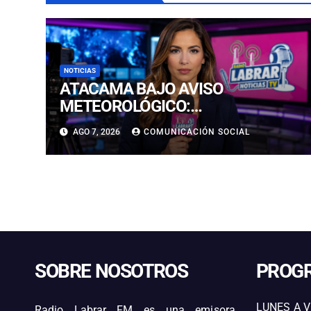
NOTICIAS
ATACAMA BAJO AVISO
METEOROLÓGICO:
PRONOSTICAN LLUVIAS E
AGO 7, 2026
COMUNICACIÓN SOCIAL
ISOTERMA CERO ALTA EN
PRECORDILLERA Y CORDILLERA
SOBRE NOSOTROS
PROG
LUNES A V
Radio Labrar FM es una emisora