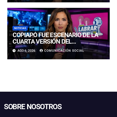
PRADO
NOTICIAS
COPIAPÓ FUE ESCENARIO DE LA
CUARTA VERSIÓN DEL
CAMPEONATO REGIONAL DE
AGO 6, 2026
COMUNICACIÓN SOCIAL
BANDAS DE GUERRA
ESTUDIANTILES
SOBRE NOSOTROS