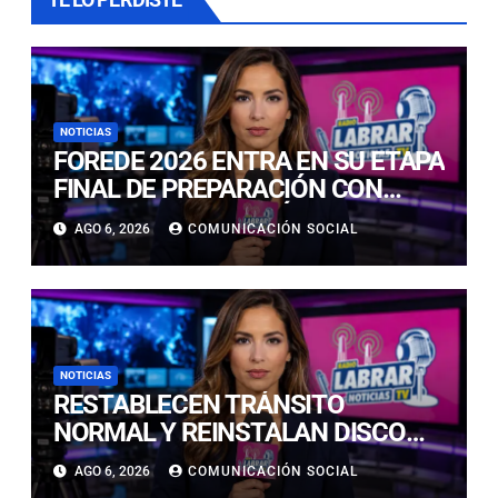
NOTICIAS
FOREDE 2026 ENTRA EN SU ETAPA
FINAL DE PREPARACIÓN CON
NUEVAS TECNOLOGÍAS DE
AGO 6, 2026
COMUNICACIÓN SOCIAL
ACCESO Y OPORTUNIDADES PARA
ATACAMA
NOTICIAS
RESTABLECEN TRÁNSITO
NORMAL Y REINSTALAN DISCO
“PARE” TRAS AVANCE DE OBRAS
AGO 6, 2026
COMUNICACIÓN SOCIAL
EN CALLE LUIS FLORES CON JULIO