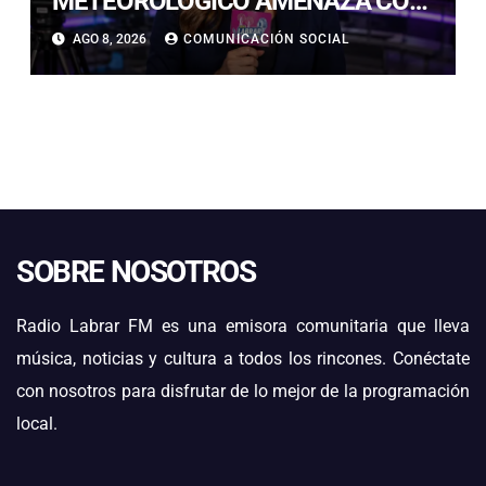
METEOROLÓGICO AMENAZA CON
LLUVIAS, NIEVE Y TORMENTAS
AGO 8, 2026
COMUNICACIÓN SOCIAL
ELÉCTRICAS EN ATACAMA
SOBRE NOSOTROS
Radio Labrar FM es una emisora comunitaria que lleva
música, noticias y cultura a todos los rincones. Conéctate
con nosotros para disfrutar de lo mejor de la programación
local.