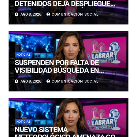
DETENIDOS DEJA DESPLIEGUE
POLICIAL EN COPIAPÓ Y CALDERA
AGO 8, 2026
COMUNICACIÓN SOCIAL
NOTICIAS
SUSPENDEN POR FALTA DE
VISIBILIDAD BÚSQUEDA EN
CALDERILLA: OPERATIVO SE
AGO 8, 2026
COMUNICACIÓN SOCIAL
RETOMARÁ ESTE DOMINGO
NOTICIAS
NUEVO SISTEMA