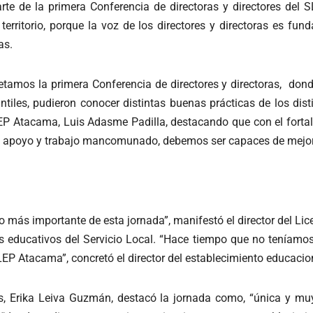
te de la primera Conferencia de directoras y directores del S
l territorio, porque la voz de los directores y directoras es f
as.
tamos la primera Conferencia de directores y directoras, donde
ntiles, pudieron conocer distintas buenas prácticas de los dis
SLEP Atacama, Luis Adasme Padilla, destacando que con el forta
o, apoyo y trabajo mancomunado, debemos ser capaces de mejorar
es lo más importante de esta jornada”, manifestó el director del 
eres educativos del Servicio Local. “Hace tiempo que no tenía
SLEP Atacama”, concretó el director del establecimiento educacio
sas, Erika Leiva Guzmán, destacó la jornada como, “única y m