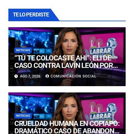
TE LO PERDISTE
NOTICIAS
“TÚ TE COLOCASTE AHÍ”: ELI DE
CASO CONTRA LAVÍN LEÓN POR
NO HABLAR CON LA PRENSA AL
AGO 7, 2026
COMUNICACIÓN SOCIAL
DEJAR LA CÁRCEL
NOTICIAS
CRUELDAD HUMANA EN COPIAPÓ:
DRAMÁTICO CASO DE ABANDONO