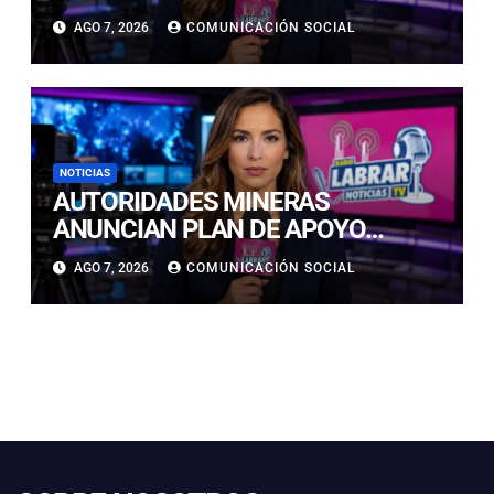
ANIMAL DE SIETE CACHORROS
AGO 7, 2026
COMUNICACIÓN SOCIAL
NOTICIAS
AUTORIDADES MINERAS
ANUNCIAN PLAN DE APOYO
EXTRAORDINARIO PARA
AGO 7, 2026
COMUNICACIÓN SOCIAL
REACTIVAR FAENAS AFECTADAS
EN COQUIMBO Y ATACAMA