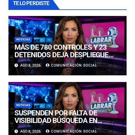
TE LO PERDISTE
NOTICIAS
MÁS DE 780 CONTROLES Y 23
DETENIDOS DEJA DESPLIEGUE
POLICIAL EN COPIAPÓ Y CALDERA
AGO 8, 2026
COMUNICACIÓN SOCIAL
NOTICIAS
SUSPENDEN POR FALTA DE
VISIBILIDAD BÚSQUEDA EN
CALDERILLA: OPERATIVO SE
AGO 8, 2026
COMUNICACIÓN SOCIAL