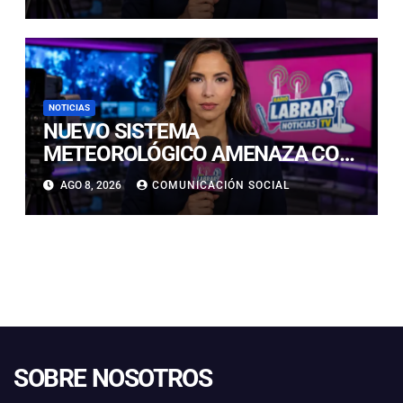
RETOMARÁ ESTE DOMINGO
NOTICIAS
NUEVO SISTEMA
METEOROLÓGICO AMENAZA CON
LLUVIAS, NIEVE Y TORMENTAS
AGO 8, 2026
COMUNICACIÓN SOCIAL
ELÉCTRICAS EN ATACAMA
SOBRE NOSOTROS