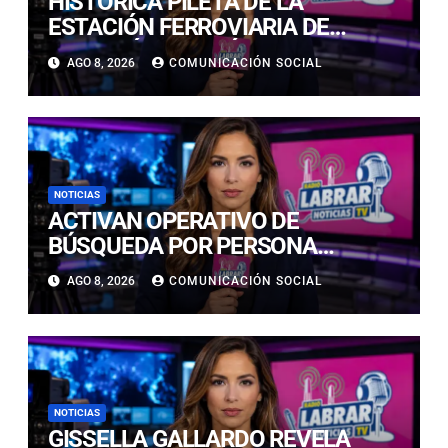
HISTÓRICA PILETA DE LA
ESTACIÓN FERROVIARIA DE
COPIAPÓ RESULTÓ GRAVEMENTE
AGO 8, 2026
COMUNICACIÓN SOCIAL
DAÑADA TRAS SER IMPACTADA
POR UN VEHÍCULO
NOTICIAS
ACTIVAN OPERATIVO DE
BÚSQUEDA POR PERSONA
DESAPARECIDA EN PLAYA
AGO 8, 2026
COMUNICACIÓN SOCIAL
CALDERILLA
NOTICIAS
GISSELLA GALLARDO REVELA