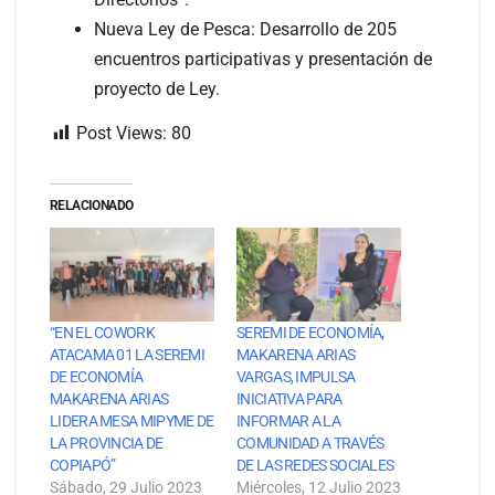
Nueva Ley de Pesca: Desarrollo de 205
encuentros participativas y presentación de
proyecto de Ley.
Post Views:
80
RELACIONADO
“EN EL COWORK
SEREMI DE ECONOMÍA,
ATACAMA 01 LA SEREMI
MAKARENA ARIAS
DE ECONOMÍA
VARGAS, IMPULSA
MAKARENA ARIAS
INICIATIVA PARA
LIDERA MESA MIPYME DE
INFORMAR A LA
LA PROVINCIA DE
COMUNIDAD A TRAVÉS
COPIAPÓ”
DE LAS REDES SOCIALES
Sábado, 29 Julio 2023
Miércoles, 12 Julio 2023