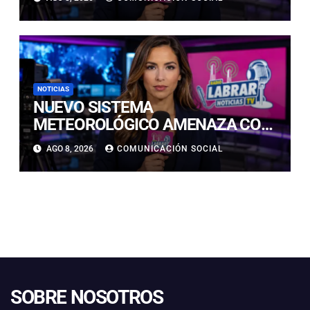
RETOMARÁ ESTE DOMINGO
NOTICIAS
NUEVO SISTEMA
METEOROLÓGICO AMENAZA CON
LLUVIAS, NIEVE Y TORMENTAS
AGO 8, 2026
COMUNICACIÓN SOCIAL
ELÉCTRICAS EN ATACAMA
SOBRE NOSOTROS