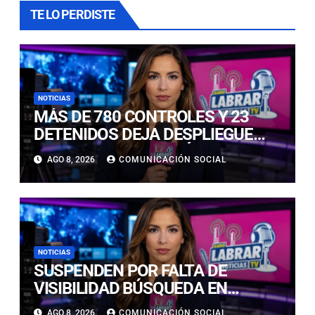
TE LO PERDISTE
NOTICIAS
MÁS DE 780 CONTROLES Y 23
DETENIDOS DEJA DESPLIEGUE
POLICIAL EN COPIAPÓ Y CALDERA
AGO 8, 2026
COMUNICACIÓN SOCIAL
NOTICIAS
SUSPENDEN POR FALTA DE
VISIBILIDAD BÚSQUEDA EN
CALDERILLA: OPERATIVO SE
AGO 8, 2026
COMUNICACIÓN SOCIAL