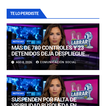
TE LO PERDISTE
NOTICIAS
MÁS DE 780 CONTROLES Y 23
DETENIDOS DEJA DESPLIEGUE
POLICIAL EN COPIAPÓ Y CALDERA
AGO 8, 2026
COMUNICACIÓN SOCIAL
NOTICIAS
SUSPENDEN POR FALTA DE
VISIBILIDAD BÚSQUEDA EN