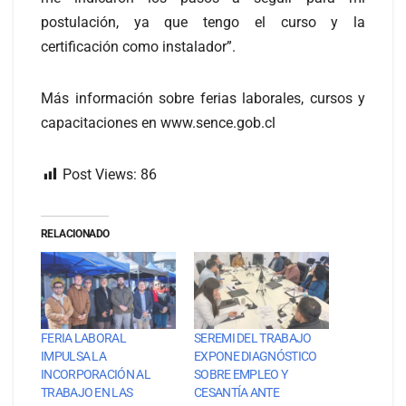
postulación, ya que tengo el curso y la
certificación como instalador”.
Más información sobre ferias laborales, cursos y
capacitaciones en
www.sence.gob.cl
Post Views:
86
RELACIONADO
FERIA LABORAL
SEREMI DEL TRABAJO
IMPULSA LA
EXPONE DIAGNÓSTICO
INCORPORACIÓN AL
SOBRE EMPLEO Y
TRABAJO EN LAS
CESANTÍA ANTE