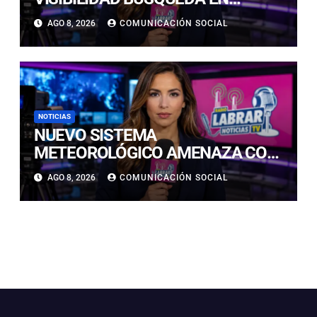
CALDERILLA: OPERATIVO SE
AGO 8, 2026
COMUNICACIÓN SOCIAL
RETOMARÁ ESTE DOMINGO
NOTICIAS
NUEVO SISTEMA
METEOROLÓGICO AMENAZA CON
LLUVIAS, NIEVE Y TORMENTAS
AGO 8, 2026
COMUNICACIÓN SOCIAL
ELÉCTRICAS EN ATACAMA