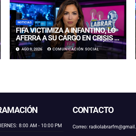
NOTICIAS
FIFA VICTIMIZA A INFANTINO, LO
AFERRA A SU CARGO EN CRISIS Y
ACUSA COMPLOT CONTRA ÉL EN
AGO 9, 2026
COMUNICACIÓN SOCIAL
COMUNICADO
RAMACIÓN
CONTACTO
IERNES: 8:00 AM - 10:00 PM
Correo: radiolabrarfm@gmai