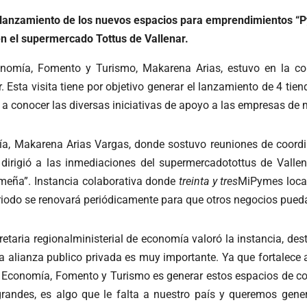
el lanzamiento de los nuevos espacios para emprendimientos “
 en el supermercado Tottus de Vallenar.
nomía, Fomento y Turismo, Makarena Arias, estuvo en la c
 Esta visita tiene por objetivo generar el lanzamiento de 4 ti
 a conocer las diversas iniciativas de apoyo a las empresas de
ía, Makarena Arias Vargas, donde sostuvo reuniones de coordi
 dirigió a las inmediaciones del supermercadotottus de Vallen
meña”. Instancia colaborativa donde
treinta y tres
MiPymes local
riodo se renovará periódicamente para que otros negocios pued
cretaria regionalministerial de economía valoró la instancia, d
alianza publico privada es muy importante. Ya que fortalece a
 Economía, Fomento y Turismo es generar estos espacios de co
des, es algo que le falta a nuestro país y queremos genera