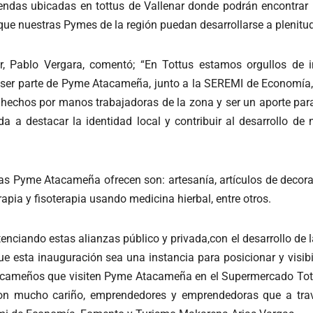
iendas ubicadas en tottus de Vallenar donde podrán encontrar
que nuestras Pymes de la región puedan desarrollarse a plenitud
nar, Pablo Vergara, comentó; “En Tottus estamos orgullos de
o ser parte de Pyme Atacameña, junto a la SEREMI de Economía,
os hechos por manos trabajadoras de la zona y ser un aporte p
a destacar la identidad local y contribuir al desarrollo de
das Pyme Atacameña ofrecen son: artesanía, artículos de decorac
apia y fisoterapia usando medicina hierbal, entre otros.
ciando estas alianzas público y privada,con el desarrollo de l
 esta inauguración sea una instancia para posicionar y visibili
acameños que visiten Pyme Atacameña en el Supermercado Tottus
on mucho cariño, emprendedores y emprendedoras que a tra