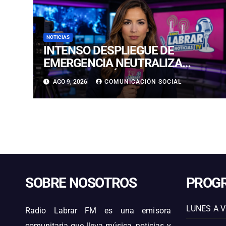
NOTICIAS
INTENSO DESPLIEGUE DE
EMERGENCIA NEUTRALIZA
DERRAME QUÍMICO EN LA RUTA 5
AGO 9, 2026
COMUNICACIÓN SOCIAL
NORTE, CERCA DE VALLENAR
SOBRE NOSOTROS
PROG
LUNES A V
Radio Labrar FM es una emisora
comunitaria que lleva música, noticias y