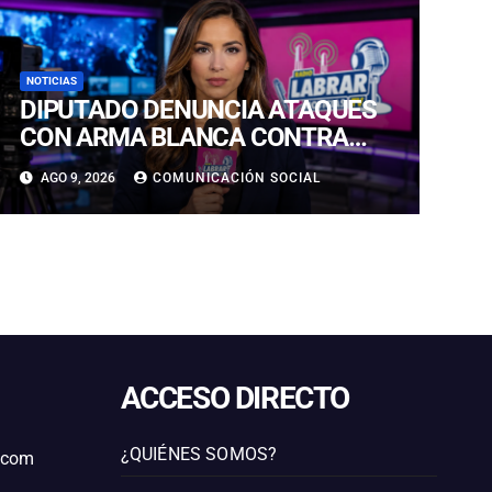
NOTICIAS
DIPUTADO DENUNCIA ATAQUES
CON ARMA BLANCA CONTRA
LOBOS MARINOS EN
AGO 9, 2026
COMUNICACIÓN SOCIAL
ANTOFAGASTA
ACCESO DIRECTO
¿QUIÉNES SOMOS?
l.com