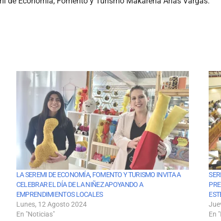
emi de Economía, Fomento y Turismo Makarena Arias Vargas.
LA SEREMI DE ECONOMÍA, FOMENTO Y TURISMO INVITA A
SER
CELEBRAR EL DÍA DE LA NIÑEZ APOYANDO A
PRE
EMPRENDIMIENTOS LOCALES
EST
Lunes, 12 Agosto 2024
Jue
En "Noticias"
En "