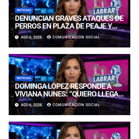
NOTICIAS
DENUNCIAN GRAVES ATAQUES DE
PERROS EN PLAZA DE PEAJE Y
BARRIO RESIDENCIAL EN COPIAPÓ
AGO 6, 2026
COMUNICACIÓN SOCIAL
NOTICIAS
DOMINGA LÓPEZ RESPONDE A
VIVIANA NUNES: “QUIERO LLEGAR,
NI SIQUIERA AL TOP 5, A LA
AGO 6, 2026
COMUNICACIÓN SOCIAL
CORONA”