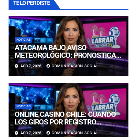
TE LO PERDISTE
NOTICIAS
ATACAMA BAJO AVISO
METEOROLÓGICO: PRONOSTICAN
LLUVIAS E ISOTERMA CERO ALTA
AGO 7, 2026
COMUNICACIÓN SOCIAL
EN PRECORDILLERA Y
CORDILLERA
NOTICIAS
ONLINE CASINO CHILE: CUÁNDO
LOS GIROS POR REGISTRO
REALMENTE SIRVEN
AGO 7, 2026
COMUNICACIÓN SOCIAL