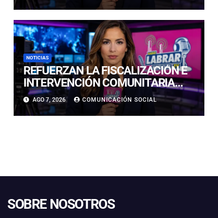
NOTICIAS
REFUERZAN LA FISCALIZACIÓN E
INTERVENCIÓN COMUNITARIA
CON OPERATIVO CONJUNTO EN
AGO 7, 2026
COMUNICACIÓN SOCIAL
CALDERA
SOBRE NOSOTROS