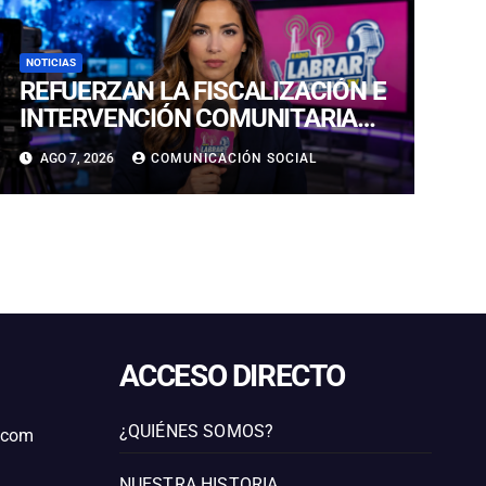
NOTICIAS
REFUERZAN LA FISCALIZACIÓN E
INTERVENCIÓN COMUNITARIA
CON OPERATIVO CONJUNTO EN
AGO 7, 2026
COMUNICACIÓN SOCIAL
CALDERA
ACCESO DIRECTO
¿QUIÉNES SOMOS?
l.com
NUESTRA HISTORIA