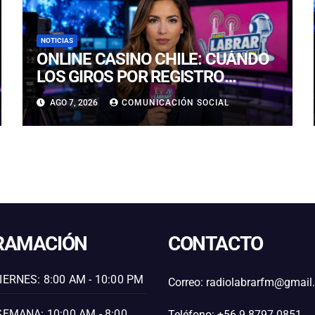
NOTICIAS
ONLINE CASINO CHILE: CUÁNDO
LOS GIROS POR REGISTRO
REALMENTE SIRVEN
AGO 7, 2026
COMUNICACIÓN SOCIAL
RAMACIÓN
CONTACTO
IERNES: 8:00 AM - 10:00 PM
Correo: radiolabrarfm@gmai
SEMANA: 10:00 AM - 8:00
Teléfono: +56 9 8797 0851