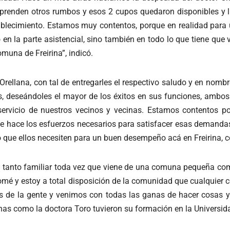
prenden otros rumbos y esos 2 cupos quedaron disponibles y lle
stablecimiento. Estamos muy contentos, porque en realidad par
en la parte asistencial, sino también en todo lo que tiene que 
omuna de Freirina”, indicó.
Orellana, con tal de entregarles el respectivo saludo y en nomb
s, deseándoles el mayor de los éxitos en sus funciones, ambo
servicio de nuestros vecinos y vecinas. Estamos contentos
e hace los esfuerzos necesarios para satisfacer esas demandas
que ellos necesiten para un buen desempeño acá en Freirina, c
n tanto familiar toda vez que viene de una comuna pequeña como
mé y estoy a total disposición de la comunidad que cualquier 
tas de la gente y venimos con todas las ganas de hacer cosas 
enas como la doctora Toro tuvieron su formación en la Universi