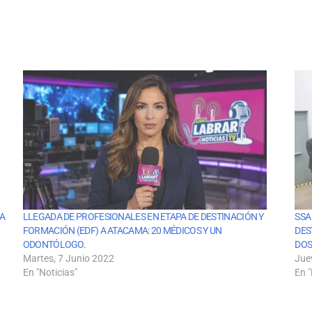
NA
LLEGADA DE PROFESIONALES EN ETAPA DE DESTINACIÓN Y
SSA
FORMACIÓN (EDF) A ATACAMA: 20 MÉDICOS Y UN
DES
ODONTÓLOGO.
DOS
Martes, 7 Junio 2022
Jue
En "Noticias"
En "