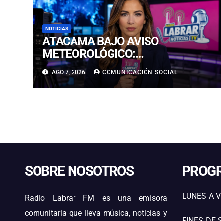
NOTICIAS
ATACAMA BAJO AVISO
METEOROLÓGICO:
PRONOSTICAN LLUVIAS E
AGO 7, 2026
COMUNICACIÓN SOCIAL
ISOTERMA CERO ALTA EN
PRECORDILLERA Y CORDILLERA
SOBRE NOSOTROS
PROG
LUNES A V
Radio Labrar FM es una emisora
comunitaria que lleva música, noticias y
FINES DE 