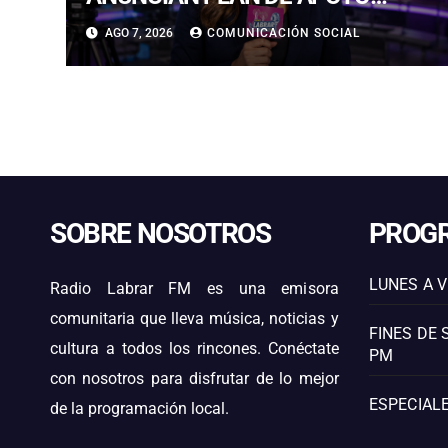
EXTRAORDINARIO PARA
AGO 7, 2026
COMUNICACIÓN SOCIAL
REACTIVAR FAENAS AFECTADAS
EN COQUIMBO Y ATACAMA
SOBRE NOSOTROS
PROG
LUNES A V
Radio Labrar FM es una emisora
comunitaria que lleva música, noticias y
FINES DE 
cultura a todos los rincones. Conéctate
PM
con nosotros para disfrutar de lo mejor
ESPECIALE
de la programación local.