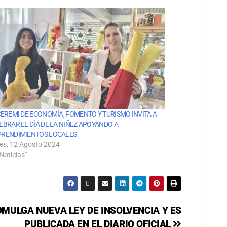
SEREMI DE ECONOMÍA, FOMENTO Y TURISMO INVITA A
EBRAR EL DÍA DE LA NIÑEZ APOYANDO A
RENDIMIENTOS LOCALES
es, 12 Agosto 2024
Noticias"
MULGA NUEVA LEY DE INSOLVENCIA Y ES
PUBLICADA EN EL DIARIO OFICIAL