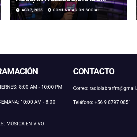
INGLÉS IVAN TONEY DE
AGO 7, 2026
COMUNICACIÓN SOCIAL
AGRESIÓN EN LONDRES
RAMACIÓN
CONTACTO
IERNES: 8:00 AM - 10:00 PM
Correo: radiolabrarfm@gmai
SEMANA: 10:00 AM - 8:00
Teléfono: +56 9 8797 0851
S: MÚSICA EN VIVO