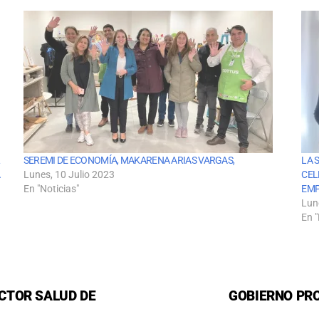
L
SEREMI DE ECONOMÍA, MAKARENA ARIAS VARGAS,
LA 
A
Lunes, 10 Julio 2023
CEL
En "Noticias"
EMP
Lun
En "
CTOR SALUD DE
GOBIERNO PRO