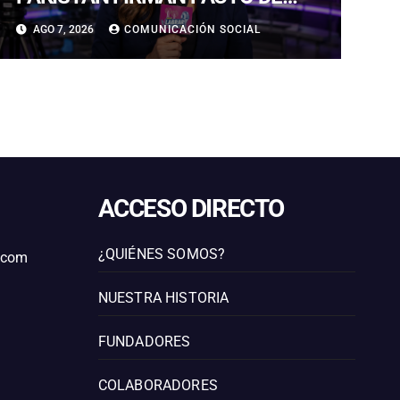
DEFENSA EN MEDIO DE
AGO 7, 2026
COMUNICACIÓN SOCIAL
ESCALADA EN MEDIO ORIENTE
ACCESO DIRECTO
¿QUIÉNES SOMOS?
l.com
NUESTRA HISTORIA
FUNDADORES
COLABORADORES