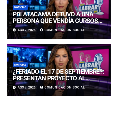
NOTICIAS
PDI ATACAMA DETUVO A UNA
PERSONA QUE VENDÍA CURSOS
DE CONDUCIR FALSOS
AGO 7, 2026
COMUNICACIÓN SOCIAL
NOTICIAS
¿FERIADO EL 17 DE SEPTIEMBRE?:
PRESENTAN PROYECTO AL
CONGRESO PARA EXTENDER UN
AGO 7, 2026
COMUNICACIÓN SOCIAL
DÍA MÁS LAS CELEBRACIONES DE
FIESTAS PATRIAS