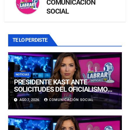
COMUNICACIÓN
SOCIAL
TE LO PERDISTE
NOTICIAS
PRESIDENTE KAST ANTE
SOLICITUDES DEL OFICIALISMO
DE INDULTO A UNIFORMADOS: “SE
AGO 7, 2026
COMUNICACIÓN SOCIAL
VA A ANALIZAR EN SU MÉRITO”