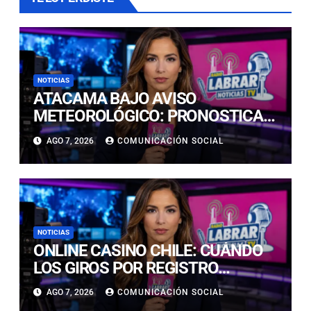
NOTICIAS
ATACAMA BAJO AVISO
METEOROLÓGICO: PRONOSTICAN
LLUVIAS E ISOTERMA CERO ALTA
AGO 7, 2026
COMUNICACIÓN SOCIAL
EN PRECORDILLERA Y
CORDILLERA
NOTICIAS
ONLINE CASINO CHILE: CUÁNDO
LOS GIROS POR REGISTRO
REALMENTE SIRVEN
AGO 7, 2026
COMUNICACIÓN SOCIAL