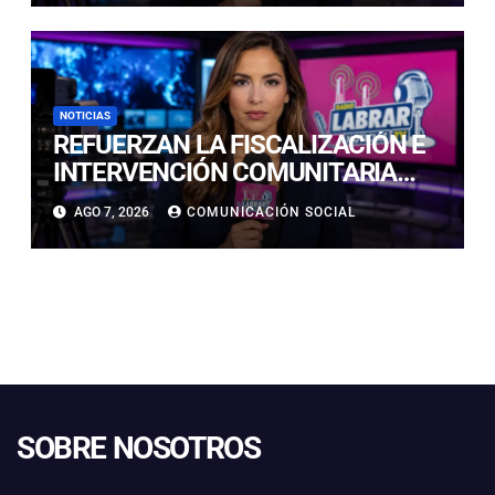
NOTICIAS
REFUERZAN LA FISCALIZACIÓN E
INTERVENCIÓN COMUNITARIA
CON OPERATIVO CONJUNTO EN
AGO 7, 2026
COMUNICACIÓN SOCIAL
CALDERA
SOBRE NOSOTROS