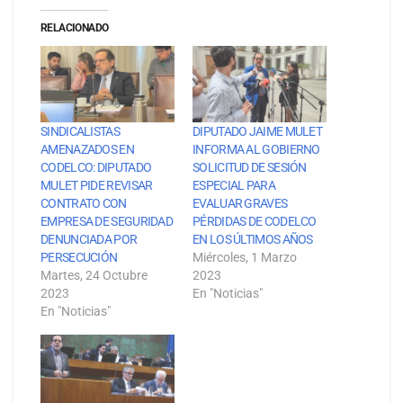
RELACIONADO
SINDICALISTAS
DIPUTADO JAIME MULET
AMENAZADOS EN
INFORMA AL GOBIERNO
CODELCO: DIPUTADO
SOLICITUD DE SESIÓN
MULET PIDE REVISAR
ESPECIAL PARA
CONTRATO CON
EVALUAR GRAVES
EMPRESA DE SEGURIDAD
PÉRDIDAS DE CODELCO
DENUNCIADA POR
EN LOS ÚLTIMOS AÑOS
PERSECUCIÓN
Miércoles, 1 Marzo
Martes, 24 Octubre
2023
2023
En "Noticias"
En "Noticias"