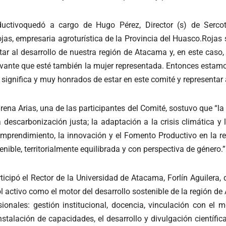
uctivoquedó a cargo de Hugo Pérez, Director (s) de Serco
jas, empresaria agroturística de la Provincia del Huasco.Rojas
tar al desarrollo de nuestra región de Atacama y, en este caso,
relevante que esté también la mujer representada. Entonces est
significa y muy honrados de estar en este comité y representar a
a Arias, una de las participantes del Comité, sostuvo que “la
descarbonización justa; la adaptación a la crisis climática y 
 emprendimiento, la innovación y el Fomento Productivo en la r
nible, territorialmente equilibrada y con perspectiva de género.”
ticipó el Rector de la Universidad de Atacama, Forlín Aguilera,
ctivo como el motor del desarrollo sostenible de la región de
ionales: gestión institucional, docencia, vinculación con el m
 instalación de capacidades, el desarrollo y divulgación cientí