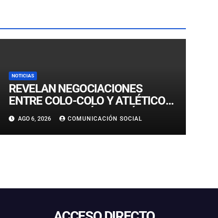
NOTICIAS
REVELAN NEGOCIACIONES
ENTRE COLO-COLO Y ATLÉTICO
MINEIRO POR IVÁN ROMÁN:
AGO 6, 2026
COMUNICACIÓN SOCIAL
“ESTÁN EN MARCHA”
ACCESO DIRECTO