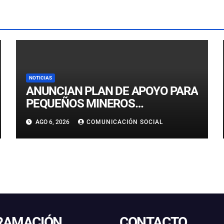
NOTICIAS
ANUNCIAN PLAN DE APOYO PARA
PEQUEÑOS MINEROS
AFECTADOS POR EL TEMPORAL
AGO 6, 2026
COMUNICACIÓN SOCIAL
EN ATACAMA
RAMACIÓN
CONTACTO