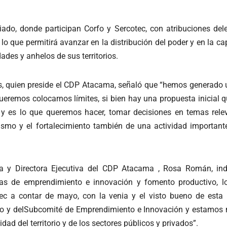
do, donde participan Corfo y Sercotec, con atribuciones de
lo que permitirá avanzar en la distribución del poder y en la c
ades y anhelos de sus territorios.
as, quien preside el CDP Atacama, señaló que “hemos generado
queremos colocarnos límites, si bien hay una propuesta inicial 
 y es lo que queremos hacer, tomar decisiones en temas rele
oturismo y el fortalecimiento también de una actividad import
ma y Directora Ejecutiva del CDP Atacama , Rosa Román, in
reas de emprendimiento e innovación y fomento productivo, l
tec a contar de mayo, con la venia y el visto bueno de esta 
o y delSubcomité de Emprendimiento e Innovación y estamos 
ad del territorio y de los sectores públicos y privados”.