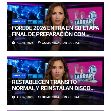
NOTICIAS
FOREDE 2026 ENTRA EN SU ETAPA
FINAL DE PREPARACIÓN CON
NUEVAS TECNOLOGÍAS DE
AGO 6, 2026
COMUNICACIÓN SOCIAL
ACCESO Y OPORTUNIDADES PARA
ATACAMA
NOTICIAS
RESTABLECEN TRÁNSITO
NORMAL Y REINSTALAN DISCO
“PARE” TRAS AVANCE DE OBRAS
AGO 6, 2026
COMUNICACIÓN SOCIAL
EN CALLE LUIS FLORES CON JULIO
PRADO