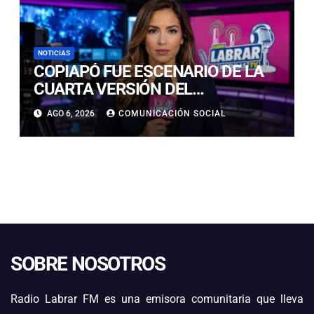
NOTICIAS
COPIAPÓ FUE ESCENARIO DE LA
CUARTA VERSIÓN DEL
CAMPEONATO REGIONAL DE
AGO 6, 2026
COMUNICACIÓN SOCIAL
BANDAS DE GUERRA
ESTUDIANTILES
SOBRE NOSOTROS
Radio Labrar FM es una emisora comunitaria que lleva