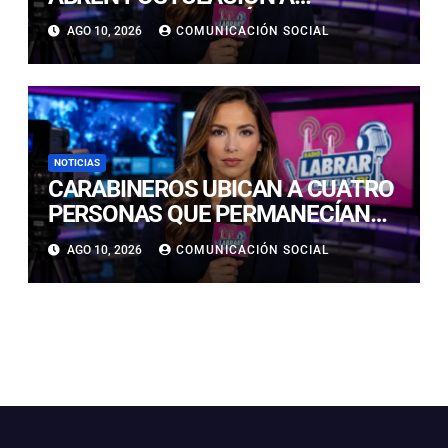
CONCURSO POR MÁS DE $385
AGO 10, 2026
COMUNICACIÓN SOCIAL
MILLONES PARA FORTALECER LA
PESCA ARTESANAL
NOTICIAS
CARABINEROS UBICAN A CUATRO
PERSONAS QUE PERMANECÍAN
AISLADAS EN SECTOR
AGO 10, 2026
COMUNICACIÓN SOCIAL
PRECORDILLERANO DE VALLENAR