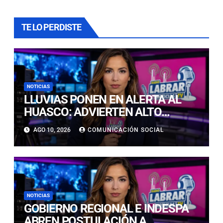
TE LO PERDISTE
NOTICIAS
LLUVIAS PONEN EN ALERTA AL
HUASCO: ADVIERTEN ALTO
RIESGO DE ALUVIONES Y
AGO 10, 2026
COMUNICACIÓN SOCIAL
DERRUMBES
NOTICIAS
GOBIERNO REGIONAL E INDESPA
ABREN POSTULACIÓN A