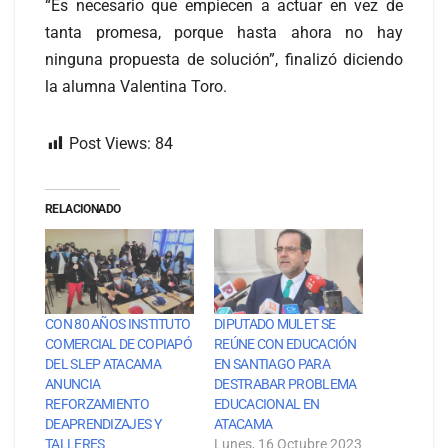
“Es necesario que empiecen a actuar en vez de
tanta promesa, porque hasta ahora no hay
ninguna propuesta de solución”, finalizó diciendo
la alumna Valentina Toro.
Post Views:
84
RELACIONADO
CON 80 AÑOS INSTITUTO
DIPUTADO MULET SE
COMERCIAL DE COPIAPÓ
REÚNE CON EDUCACIÓN
DEL SLEP ATACAMA
EN SANTIAGO PARA
ANUNCIA
DESTRABAR PROBLEMA
REFORZAMIENTO
EDUCACIONAL EN
DEAPRENDIZAJES Y
ATACAMA
TALLERES
Lunes, 16 Octubre 2023