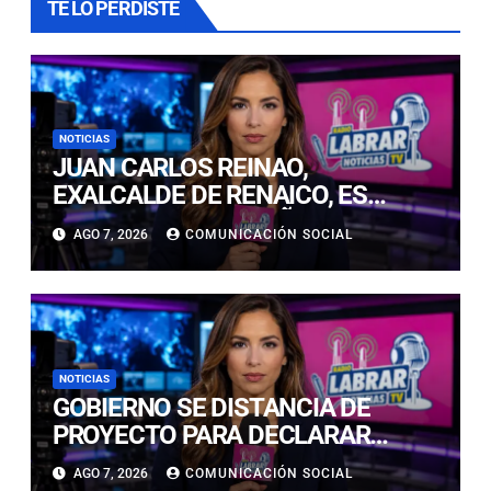
TE LO PERDISTE
NOTICIAS
JUAN CARLOS REINAO,
EXALCALDE DE RENAICO, ES
CONDENADO A 15 AÑOS DE
AGO 7, 2026
COMUNICACIÓN SOCIAL
CÁRCEL POR DELITOS DE
CONNOTACIÓN SEXUAL
NOTICIAS
GOBIERNO SE DISTANCIA DE
PROYECTO PARA DECLARAR
FERIADO EL 17 DE SEPTIEMBRE:
AGO 7, 2026
COMUNICACIÓN SOCIAL
“NO ES NECESARIO INNOVAR”