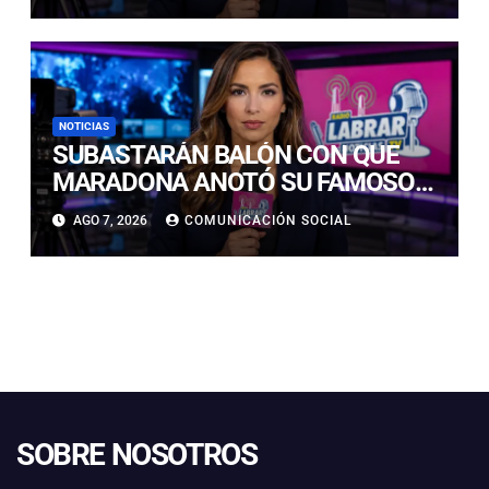
NOTICIAS
SUBASTARÁN BALÓN CON QUE
MARADONA ANOTÓ SU FAMOSO
GOL DE “LA MANO DE DIOS”: ESTE
AGO 7, 2026
COMUNICACIÓN SOCIAL
ES EL VALOR QUE PODRÍA
SUPERAR LA VENTA
SOBRE NOSOTROS