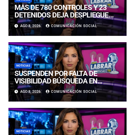
MÁS DE 780 CONTROLES Y 23
DETENIDOS DEJA DESPLIEGUE
POLICIAL EN COPIAPÓ Y CALDERA
AGO 8, 2026
COMUNICACIÓN SOCIAL
NOTICIAS
SUSPENDEN POR FALTA DE
VISIBILIDAD BÚSQUEDA EN
CALDERILLA: OPERATIVO SE
AGO 8, 2026
COMUNICACIÓN SOCIAL
RETOMARÁ ESTE DOMINGO
NOTICIAS