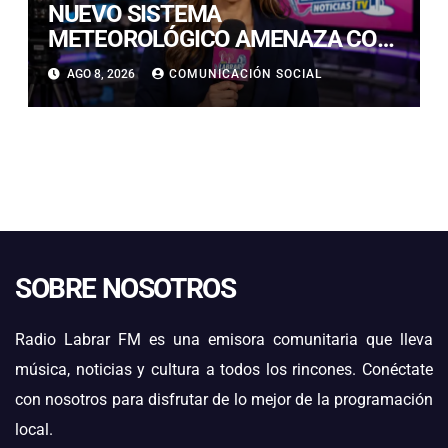
NUEVO SISTEMA
METEOROLÓGICO AMENAZA CON
LLUVIAS, NIEVE Y TORMENTAS
AGO 8, 2026
COMUNICACIÓN SOCIAL
ELÉCTRICAS EN ATACAMA
SOBRE NOSOTROS
Radio Labrar FM es una emisora comunitaria que lleva
música, noticias y cultura a todos los rincones. Conéctate
con nosotros para disfrutar de lo mejor de la programación
local.