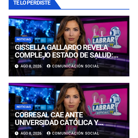
TE LO PERDISTE
NOTICIAS
GISSELLA GALLARDO REVELA
COMPLEJO ESTADO DE SALUD:
“ME TENÍAN MAL HACE DÍAS”
AGO 8, 2026
COMUNICACIÓN SOCIAL
NOTICIAS
COBRESAL CAE ANTE
UNIVERSIDAD CATÓLICA Y
CONTINÚA COMPLICADO EN LA
AGO 8, 2026
COMUNICACIÓN SOCIAL
PARTE BAJA DE LA TABLA