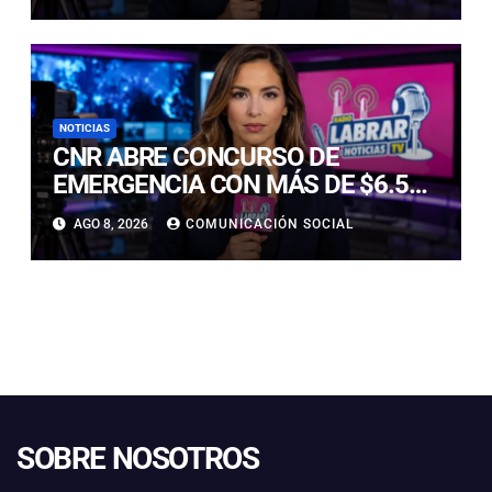
NOTICIAS
CNR ABRE CONCURSO DE
EMERGENCIA CON MÁS DE $6.500
MILLONES PARA REHABILITAR
AGO 8, 2026
COMUNICACIÓN SOCIAL
OBRAS DE RIEGO AFECTADAS POR
LOS TEMPORALES
SOBRE NOSOTROS