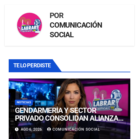
POR
COMUNICACIÓN
SOCIAL
TE LO PERDISTE
NOTICIAS
GENDARMERÍA Y SECTOR
PRIVADO CONSOLIDAN ALIANZA
POR LA REINSERCIÓN LABORAL
AGO 6, 2026
COMUNICACIÓN SOCIAL
EN LA REGIÓN DE ATACAMA