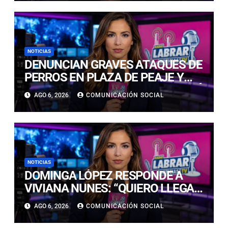
NOTICIAS
DENUNCIAN GRAVES ATAQUES DE
PERROS EN PLAZA DE PEAJE Y
BARRIO RESIDENCIAL EN COPIAPÓ
AGO 6, 2026
COMUNICACIÓN SOCIAL
NOTICIAS
DOMINGA LÓPEZ RESPONDE A
VIVIANA NUNES: “QUIERO LLEGAR,
NI SIQUIERA AL TOP 5, A LA
AGO 6, 2026
COMUNICACIÓN SOCIAL
CORONA”