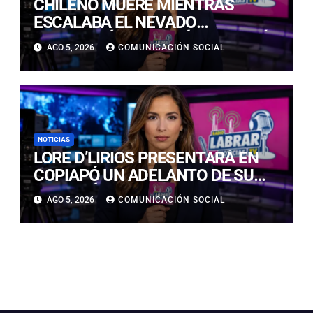
CHILENO MUERE MIENTRAS
ESCALABA EL NEVADO
HUASCARÁN EN PERÚ: SE HABRÍA
AGO 5, 2026
COMUNICACIÓN SOCIAL
PRECIPITADO DESDE 900 METROS
NOTICIAS
LORE D’LIRIOS PRESENTARÁ EN
COPIAPÓ UN ADELANTO DE SU
NUEVO ÁLBUM “FRUTOS Y
AGO 5, 2026
COMUNICACIÓN SOCIAL
RAÍCES”