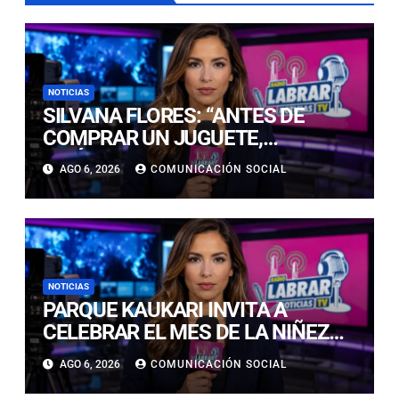
NOTICIAS
SILVANA FLORES: “ANTES DE
COMPRAR UN JUGUETE,
INFÓRMESE Y VERIFIQUE QUE
AGO 6, 2026
COMUNICACIÓN SOCIAL
CUMPLA CON LA NORMATIVA
SANITARIA VIGENTE”
NOTICIAS
PARQUE KAUKARI INVITA A
CELEBRAR EL MES DE LA NIÑEZ
CON JORNADA RECREATIVA Y
AGO 6, 2026
COMUNICACIÓN SOCIAL
CULTURAL