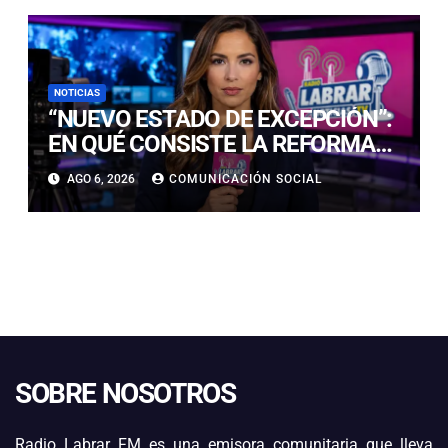
NOTICIAS
“NUEVO ESTADO DE EXCEPCIÓN”:
EN QUÉ CONSISTE LA REFORMA
CONSTITUCIONAL PRESENTE EN
AGO 6, 2026
COMUNICACIÓN SOCIAL
LAS MEDIDAS QUE ANUNCIÓ EL
GOBIERNO
SOBRE NOSOTROS
Radio Labrar FM es una emisora comunitaria que lleva