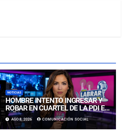
NOTICIAS
HOMBRE INTENTÓ INGRESAR Y
ROBAR EN CUARTEL DE LA PDI EN
VIÑA DEL MAR: DETECTIVES LO
AGO 8, 2026
COMUNICACIÓN SOCIAL
DETUVIERON