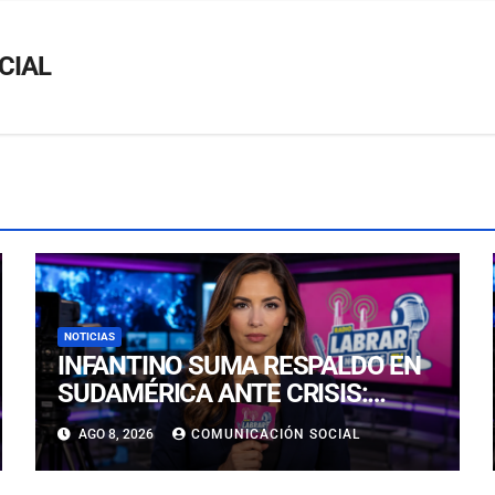
CIAL
NOTICIAS
INFANTINO SUMA RESPALDO EN
SUDAMÉRICA ANTE CRISIS:
ECUADOR Y VENEZUELA SE
AGO 8, 2026
COMUNICACIÓN SOCIAL
CUADRAN CON EL SUIZO