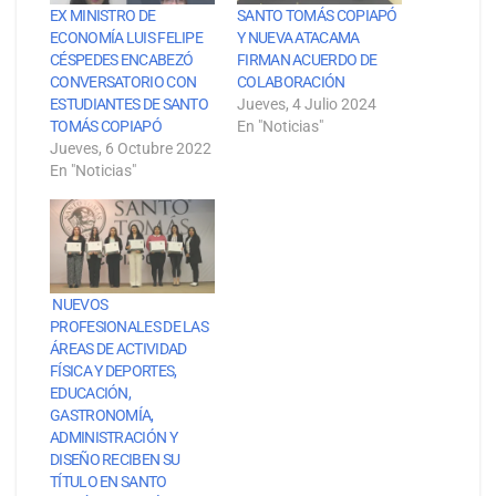
EX MINISTRO DE
SANTO TOMÁS COPIAPÓ
ECONOMÍA LUIS FELIPE
Y NUEVA ATACAMA
CÉSPEDES ENCABEZÓ
FIRMAN ACUERDO DE
CONVERSATORIO CON
COLABORACIÓN
ESTUDIANTES DE SANTO
Jueves, 4 Julio 2024
TOMÁS COPIAPÓ
En "Noticias"
Jueves, 6 Octubre 2022
En "Noticias"
NUEVOS
PROFESIONALES DE LAS
ÁREAS DE ACTIVIDAD
FÍSICA Y DEPORTES,
EDUCACIÓN,
GASTRONOMÍA,
ADMINISTRACIÓN Y
DISEÑO RECIBEN SU
TÍTULO EN SANTO