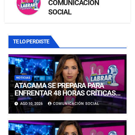
COMUNICACIÓN
SOCIAL
TE LO PERDISTE
NOTICIAS
ATACAMA SE PREPARA PARA
ENFRENTAR 48 HORAS CRÍTICAS
POR INTENSAS PRECIPITACIONES
AGO 10, 2026
COMUNICACIÓN SOCIAL