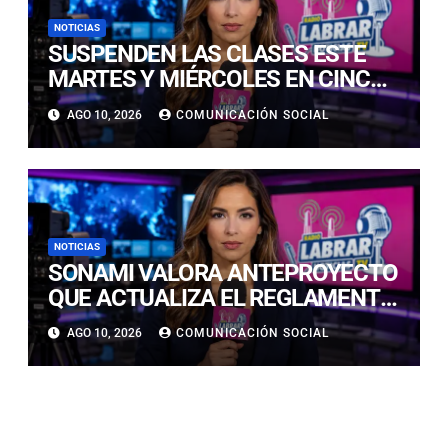
NOTICIAS
SUSPENDEN LAS CLASES ESTE
MARTES Y MIÉRCOLES EN CINCO
COMUNAS DE LAS PROVINCIAS
AGO 10, 2026
COMUNICACIÓN SOCIAL
DE COPIAPÓ Y CHAÑARAL
NOTICIAS
SONAMI VALORA ANTEPROYECTO
QUE ACTUALIZA EL REGLAMENTO
DEL SEIA Y REAFIRMA LA
AGO 10, 2026
COMUNICACIÓN SOCIAL
NECESIDAD DE UNA AGENDA
INTEGRAL PARA FORTALECER LA
PEQUEÑA MINERÍA