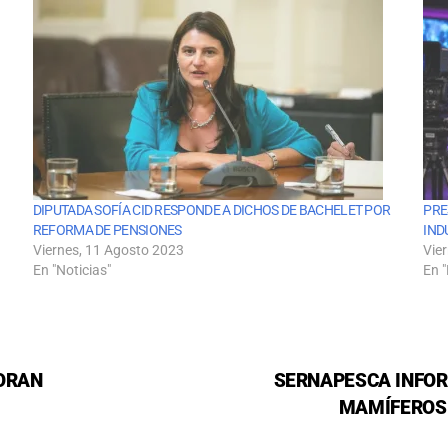
DIPUTADA SOFÍA CID RESPONDE A DICHOS DE BACHELET POR
PRE
REFORMA DE PENSIONES
IND
Viernes, 11 Agosto 2023
Vie
En "Noticias"
En "
ORAN
SERNAPESCA INFOR
MAMÍFEROS 