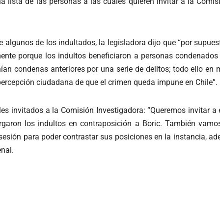
na lista de las personas a las cuales quieren invitar a la Comi
de algunos de los indultados, la legisladora dijo que “por supu
ente porque los indultos beneficiaron a personas condenados
an condenas anteriores por una serie de delitos; todo ello en 
a percepción ciudadana de que el crimen queda impune en Chile”.
es invitados a la Comisión Investigadora: “Queremos invitar a 
garon los indultos en contraposición a Boric. También vamos a
ión para poder contrastar sus posiciones en la instancia, adem
nal.