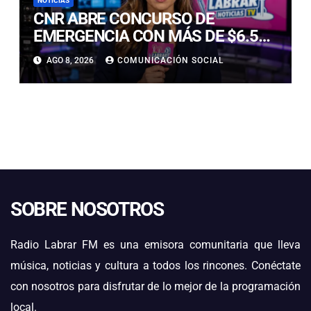
NOTICIAS
CNR ABRE CONCURSO DE
EMERGENCIA CON MÁS DE $6.500
MILLONES PARA REHABILITAR
AGO 8, 2026
COMUNICACIÓN SOCIAL
OBRAS DE RIEGO AFECTADAS POR
LOS TEMPORALES
SOBRE NOSOTROS
Radio Labrar FM es una emisora comunitaria que lleva
música, noticias y cultura a todos los rincones. Conéctate
con nosotros para disfrutar de lo mejor de la programación
local.