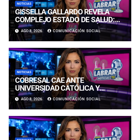
NOTICIAS
GISSELLA GALLARDO REVELA
COMPLEJO ESTADO DE SALUD:
“ME TENÍAN MAL HACE DÍAS”
AGO 8, 2026
COMUNICACIÓN SOCIAL
NOTICIAS
COBRESAL CAE ANTE
UNIVERSIDAD CATÓLICA Y
CONTINÚA COMPLICADO EN LA
AGO 8, 2026
COMUNICACIÓN SOCIAL
PARTE BAJA DE LA TABLA