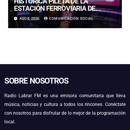
HISTÓRICA PILETA DE LA
ESTACIÓN FERROVIARIA DE
COPIAPÓ RESULTÓ GRAVEMENTE
AGO 8, 2026
COMUNICACIÓN SOCIAL
DAÑADA TRAS SER IMPACTADA
POR UN VEHÍCULO
SOBRE NOSOTROS
Radio Labrar FM es una emisora comunitaria que lleva
música, noticias y cultura a todos los rincones. Conéctate
con nosotros para disfrutar de lo mejor de la programación
local.