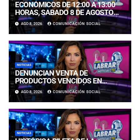
ECONÓMICOS DE 12:00 A 13:00
HORAS, SABADO 8 DE AGOSTO
2026
AGO 8, 2026
COMUNICACIÓN SOCIAL
NOTICIAS
DENUNCIAN VENTA DE
PRODUCTOS VENCIDOS EN
LOCALES DE COPIAPÓ:
AGO 8, 2026
COMUNICACIÓN SOCIAL
FISCALIZACIÓN CONFIRMA
HALLAZGOS
NOTICIAS