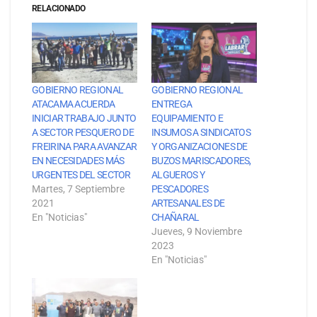
RELACIONADO
GOBIERNO REGIONAL
GOBIERNO REGIONAL
ATACAMA ACUERDA
ENTREGA
INICIAR TRABAJO JUNTO
EQUIPAMIENTO E
A SECTOR PESQUERO DE
INSUMOS A SINDICATOS
FREIRINA PARA AVANZAR
Y ORGANIZACIONES DE
EN NECESIDADES MÁS
BUZOS MARISCADORES,
URGENTES DEL SECTOR
ALGUEROS Y
Martes, 7 Septiembre
PESCADORES
2021
ARTESANALES DE
En "Noticias"
CHAÑARAL
Jueves, 9 Noviembre
2023
En "Noticias"