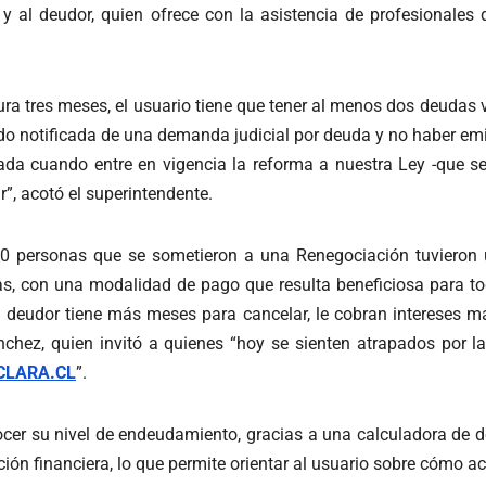
y al deudor, quien ofrece con la asistencia de profesionales 
ura tres meses, el usuario tiene que tener al menos dos deudas 
do notificada de una demanda judicial por deuda y no haber emi
ada cuando entre en vigencia la reforma a nuestra Ley -que se
”, acotó el superintendente.
10 personas que se sometieron a una Renegociación tuvieron un
s, con una modalidad de pago que resulta beneficiosa para tod
el deudor tiene más meses para cancelar, le cobran intereses m
chez, quien invitó a quienes “hoy se sienten atrapados por l
LARA.CL
”.
nocer su nivel de endeudamiento, gracias a una calculadora de 
ación financiera, lo que permite orientar al usuario sobre cómo a