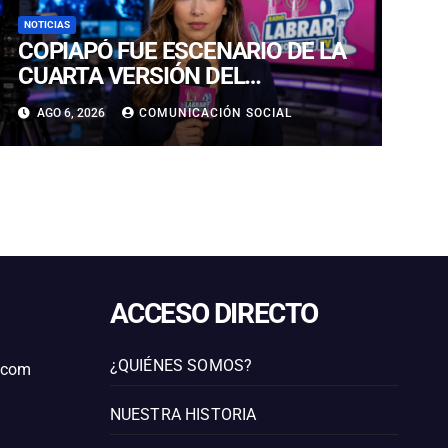
NOTICIAS
COPIAPÓ FUE ESCENARIO DE LA
CUARTA VERSIÓN DEL
CAMPEONATO REGIONAL DE
AGO 6, 2026
COMUNICACIÓN SOCIAL
BANDAS DE GUERRA
ESTUDIANTILES
ACCESO DIRECTO
¿QUIÉNES SOMOS?
l.com
NUESTRA HISTORIA