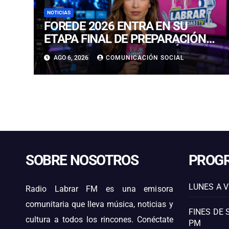
NOTICIAS
FOREDE 2026 ENTRA EN SU
ETAPA FINAL DE PREPARACIÓN
CON NUEVAS TECNOLOGÍAS DE
AGO 6, 2026
COMUNICACIÓN SOCIAL
ACCESO Y OPORTUNIDADES
PARA ATACAMA
SOBRE NOSOTROS
PROG
LUNES A V
Radio Labrar FM es una emisora
comunitaria que lleva música, noticias y
FINES DE 
cultura a todos los rincones. Conéctate
PM