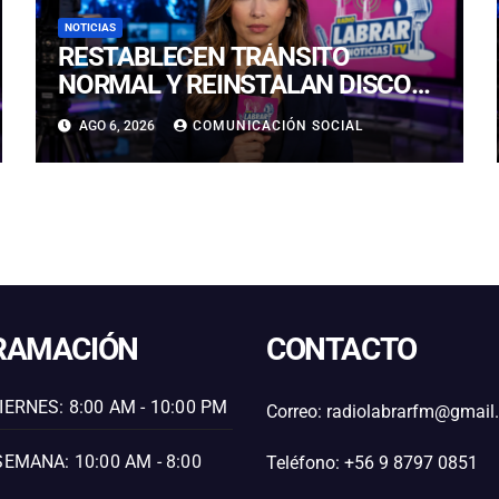
NOTICIAS
RESTABLECEN TRÁNSITO
NORMAL Y REINSTALAN DISCO
“PARE” TRAS AVANCE DE OBRAS
AGO 6, 2026
COMUNICACIÓN SOCIAL
EN CALLE LUIS FLORES CON
JULIO PRADO
RAMACIÓN
CONTACTO
IERNES: 8:00 AM - 10:00 PM
Correo: radiolabrarfm@gmai
SEMANA: 10:00 AM - 8:00
Teléfono: +56 9 8797 0851