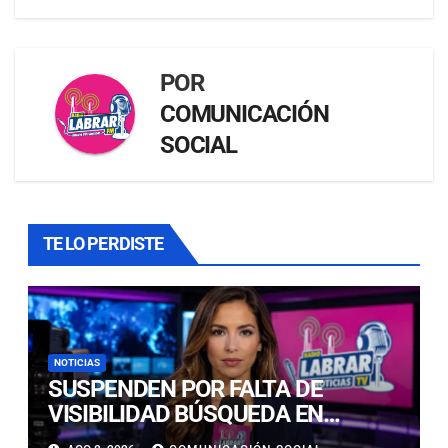
POR
COMUNICACIÓN
SOCIAL
TE LO PERDISTE
NOTICIAS
SUSPENDEN POR FALTA DE
VISIBILIDAD BÚSQUEDA EN
CALDERILLA: OPERATIVO SE