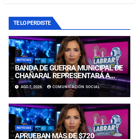
TE LO PERDISTE
NOTICIAS
BANDA DE GUERRA MUNICIPAL DE
CHAÑARAL REPRESENTARÁ A
ATACAMA EN EL CAMPEONATO
AGO 7, 2026
COMUNICACIÓN SOCIAL
NACIONAL ESCOLAR
NOTICIAS
APRUEBAN MÁS DE $720