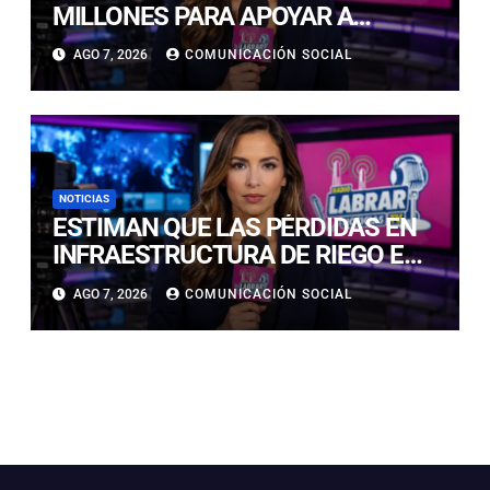
MILLONES PARA APOYAR A
EMPRESAS AFECTADAS POR LA
AGO 7, 2026
COMUNICACIÓN SOCIAL
EMERGENCIA EN ATACAMA
NOTICIAS
ESTIMAN QUE LAS PÉRDIDAS EN
INFRAESTRUCTURA DE RIEGO EN
LA CUENCA DEL HUASCO SON
AGO 7, 2026
COMUNICACIÓN SOCIAL
MILLONARIAS