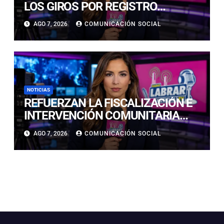
LOS GIROS POR REGISTRO
REALMENTE SIRVEN
AGO 7, 2026
COMUNICACIÓN SOCIAL
NOTICIAS
REFUERZAN LA FISCALIZACIÓN E
INTERVENCIÓN COMUNITARIA
CON OPERATIVO CONJUNTO EN
AGO 7, 2026
COMUNICACIÓN SOCIAL
CALDERA