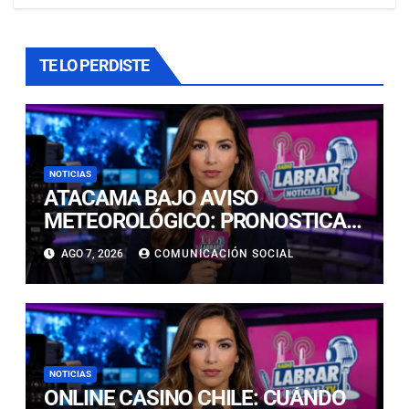
TE LO PERDISTE
NOTICIAS
ATACAMA BAJO AVISO
METEOROLÓGICO: PRONOSTICAN
LLUVIAS E ISOTERMA CERO ALTA
AGO 7, 2026
COMUNICACIÓN SOCIAL
EN PRECORDILLERA Y
CORDILLERA
NOTICIAS
ONLINE CASINO CHILE: CUÁNDO