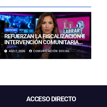
NOTICIAS
REFUERZAN LA FISCALIZACIÓN E
INTERVENCIÓN COMUNITARIA
CON OPERATIVO CONJUNTO EN
AGO 7, 2026
COMUNICACIÓN SOCIAL
CALDERA
ACCESO DIRECTO