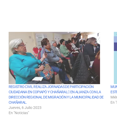
REGISTRO CIVIL REALIZA JORNADAS DE PARTICIPACIÓN
MUN
CIUDADANA EN COPIAPÓ Y CHAÑARAL EN ALIANZA CON LA
EST
DIRECCIÓN REGIONAL DE MIGRACIÓN Y LA MUNICIPALIDAD DE
Mié
CHAÑARAL.
En "
Jueves, 6 Julio 2023
En "Noticias"