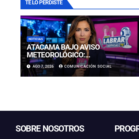
TE LO PERDISTE
NOTICIAS
ATACAMA BAJO AVISO
METEOROLÓGICO:
PRONOSTICAN LLUVIAS E
AGO 7, 2026
COMUNICACIÓN SOCIAL
ISOTERMA CERO ALTA EN
PRECORDILLERA Y CORDILLERA
SOBRE NOSOTROS
PROG