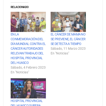
RELACIONADO
EN LA
EL CÁNCER DE MAMA NO
CONMEMORACIÓN DEL
SE PREVIENE, EL CÁNCER
DÍA MUNDIAL CONTRA EL
SE DETECTA A TIEMPO
CÁNCER AUTORIDADES
Sábado, 11 Marzo 2023
RELEVAN TRABAJO DEL
En "Noticias"
HOSPITAL PROVINCIAL
DEL HUASCO
Sábado, 4 Febrero 2023
En "Noticias"
HOSPITAL PROVINCIAL
DEL HUASCO SUPERA