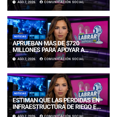
AGO 7, 2026
COMUNICACIÓN SOCIAL
NACIONAL ESCOLAR
NOTICIAS
APRUEBAN MÁS DE $720
MILLONES PARA APOYAR A
EMPRESAS AFECTADAS POR LA
AGO 7, 2026
COMUNICACIÓN SOCIAL
EMERGENCIA EN ATACAMA
NOTICIAS
ESTIMAN QUE LAS PÉRDIDAS EN
INFRAESTRUCTURA DE RIEGO EN
LA CUENCA DEL HUASCO SON
AGO 7, 2026
COMUNICACIÓN SOCIAL