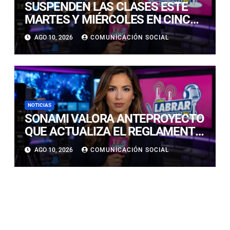
SUSPENDEN LAS CLASES ESTE
MARTES Y MIÉRCOLES EN CINCO
COMUNAS DE LAS PROVINCIAS
AGO 10, 2026
COMUNICACIÓN SOCIAL
DE COPIAPÓ Y CHAÑARAL
NOTICIAS
SONAMI VALORA ANTEPROYECTO
QUE ACTUALIZA EL REGLAMENTO
DEL SEIA Y REAFIRMA LA
AGO 10, 2026
COMUNICACIÓN SOCIAL
NECESIDAD DE UNA AGENDA
INTEGRAL PARA FORTALECER LA
PEQUEÑA MINERÍA