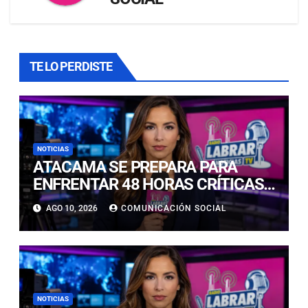
TE LO PERDISTE
NOTICIAS
ATACAMA SE PREPARA PARA
ENFRENTAR 48 HORAS CRÍTICAS
POR INTENSAS PRECIPITACIONES
AGO 10, 2026
COMUNICACIÓN SOCIAL
NOTICIAS