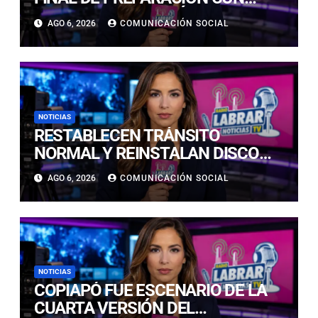
NUEVAS TECNOLOGÍAS DE
AGO 6, 2026
COMUNICACIÓN SOCIAL
ACCESO Y OPORTUNIDADES PARA
ATACAMA
NOTICIAS
RESTABLECEN TRÁNSITO
NORMAL Y REINSTALAN DISCO
“PARE” TRAS AVANCE DE OBRAS
AGO 6, 2026
COMUNICACIÓN SOCIAL
EN CALLE LUIS FLORES CON JULIO
PRADO
NOTICIAS
COPIAPÓ FUE ESCENARIO DE LA
CUARTA VERSIÓN DEL