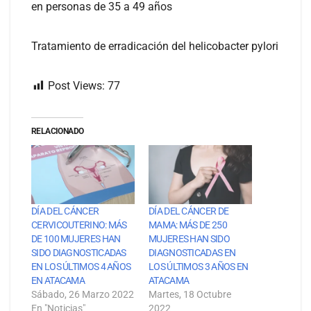
en personas de 35 a 49 años
Tratamiento de erradicación del helicobacter pylori
Post Views:
77
RELACIONADO
DÍA DEL CÁNCER
DÍA DEL CÁNCER DE
CERVICOUTERINO: MÁS
MAMA: MÁS DE 250
DE 100 MUJERES HAN
MUJERES HAN SIDO
SIDO DIAGNOSTICADAS
DIAGNOSTICADAS EN
EN LOS ÚLTIMOS 4 AÑOS
LOS ÚLTIMOS 3 AÑOS EN
EN ATACAMA
ATACAMA
Sábado, 26 Marzo 2022
Martes, 18 Octubre
En "Noticias"
2022